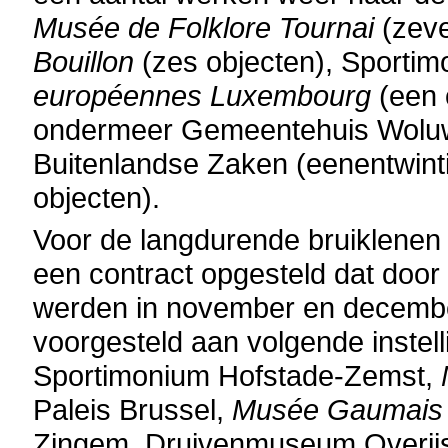
Musée de Folklore Tournai
(zev
Bouillon
(zes objecten),
Sportim
européennes Luxembourg
(een 
ondermeer Gemeentehuis Woluwe
Buitenlandse Zaken (eenentwint
objecten).
Voor de langdurende bruiklenen 
een contract opgesteld dat door
werden in november en decembe
voorgesteld aan volgende instell
Sportimonium Hofstade-Zemst,
Paleis Brussel,
Musée
Gaumais 
Zingem, Druivenmuseum Overijse