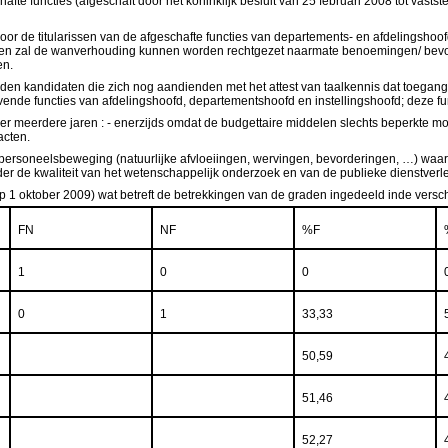
fte functies (afgeschaft door het koninklijk besluit van 25 februari 2008 tot vastst
oor de titularissen van de afgeschafte functies van departements- en afdelingshoofd 
e graden zal de wanverhouding kunnen worden rechtgezet naarmate benoemingen/ b
en.
ts zelden kandidaten die zich nog aandienden met het attest van taalkennis dat toegan
vende functies van afdelingshoofd, departementshoofd en instellingshoofd; deze func
ver meerdere jaren : - enerzijds omdat de budgettaire middelen slechts beperkte 
acten.
oneelsbeweging (natuurlijke afvloeiingen, wervingen, bevorderingen, …) waarbij te
r de kwaliteit van het wetenschappelijk onderzoek en van de publieke dienstverle
(op 1 oktober 2009) wat betreft de betrekkingen van de graden ingedeeld inde versch
FN
NF
%F
1
0
0
0
1
33,33
50,59
51,46
52,27