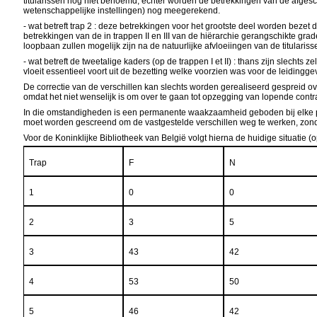
titularissen nog niet benoemd; echter worden de betrekkingen van de afgescha
wetenschappelijke instellingen) nog meegerekend.
- wat betreft trap 2 : deze betrekkingen voor het grootste deel worden bezet d
betrekkingen van de in trappen II en III van de hiërarchie gerangschikt
loopbaan zullen mogelijk zijn na de natuurlijke afvloeiingen van de titulariss
- wat betreft de tweetalige kaders (op de trappen I et II) : thans zijn slech
vloeit essentieel voort uit de bezetting welke voorzien was voor de leidingge
De correctie van de verschillen kan slechts worden gerealiseerd gespreid o
omdat het niet wenselijk is om over te gaan tot opzegging van lopende contr
In die omstandigheden is een permanente waakzaamheid geboden bij elke pers
moet worden gescreend om de vastgestelde verschillen weg te werken, zonde
Voor de Koninklijke Bibliotheek van België volgt hierna de huidige situatie 
Trap
F
N
1
0
0
2
3
5
3
43
42
4
53
50
5
46
42