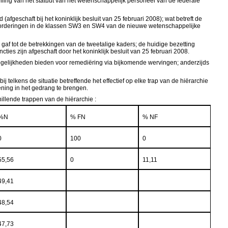
elling van het statuut van het wetenschappelijk personeel van de federale
(afgeschaft bij het koninklijk besluit van 25 februari 2008); wat betreft de
evorderingen in de klassen SW3 en SW4 van de nieuwe wetenschappelijke
g gaf tot de betrekkingen van de tweetalige kaders; de huidige bezetting
ties zijn afgeschaft door het koninklijk besluit van 25 februari 2008.
mogelijkheden bieden voor remediëring via bijkomende wervingen; anderzijds
lkens de situatie betreffende het effectief op elke trap van de hiërarchie
ning in het gedrang te brengen.
illende trappen van de hiërarchie :
%N
% FN
% NF
0
100
0
55,56
0
11,11
49,41
48,54
47,73