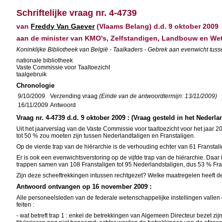
Schriftelijke vraag nr. 4-4739
van
Freddy Van Gaever
(Vlaams Belang) d.d. 9 oktober 2009
aan de minister van KMO's, Zelfstandigen, Landbouw en W
Koninklijke Bibliotheek van België - Taalkaders - Gebrek aan evenwicht tus
nationale bibliotheek
Vaste Commissie voor Taaltoezicht
taalgebruik
Chronologie
9/10/2009
Verzending vraag
(Einde van de antwoordtermijn: 13/11/2009)
16/11/2009
Antwoord
Vraag nr. 4-4739 d.d. 9 oktober 2009 : (Vraag gesteld in het Nederla
Uit het jaarverslag van de Vaste Commissie voor taaltoezicht voor het jaar 2
tot 50 % zou moeten zijn tussen Nederlandtaligen en Franstaligen.
Op de vierde trap van de hiërarchie is de verhouding echter van 61 Franstal
Er is ook een evenwichtsverstoring op de vijfde trap van de hiërarchie. Daar
trappen samen van 108 Franstaligen tot 95 Nederlandstaligen, dus 53 % Fra
Zijn deze scheeftrekkingen intussen rechtgezet? Welke maatregelen heeft 
Antwoord ontvangen op 16 november 2009 :
Alle personeelsleden van de federale wetenschappelijke instellingen vallen
feiten :
- wat betreft trap 1 : enkel de betrekkingen van Algemeen Directeur bezet zi