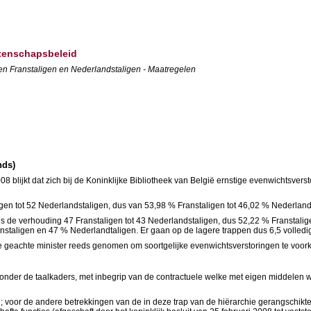
etenschapsbeleid
sen Franstaligen en Nederlandstaligen - Maatregelen
nds)
008 blijkt dat zich bij de Koninklijke Bibliotheek van België ernstige evenwichtsv
igen tot 52 Nederlandstaligen, dus van 53,98 % Franstaligen tot 46,02 % Nederland
 is de verhouding 47 Franstaligen tot 43 Nederlandstaligen, dus 52,22 % Franstalig
nstaligen en 47 % Nederlandtaligen. Er gaan op de lagere trappen dus 6,5 volledi
de geachte minister reeds genomen om soortgelijke evenwichtsverstoringen te voo
 onder de taalkaders, met inbegrip van de contractuele welke met eigen middelen 
jn; voor de andere betrekkingen van de in deze trap van de hiërarchie gerangschikt