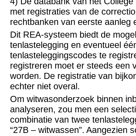
4) De databank van het College
met registraties van de correcti
rechtbanken van eerste aanleg 
Dit REA-systeem biedt de moge
tenlastelegging en eventueel é
tenlasteleggingscodes te regist
registreren moet er steeds een
worden. De registratie van bijk
echter niet overal.
Om witwasonderzoek binnen inbr
analyseren, zou men een select
combinatie van twee tenlastele
“27B – witwassen”. Aangezien 