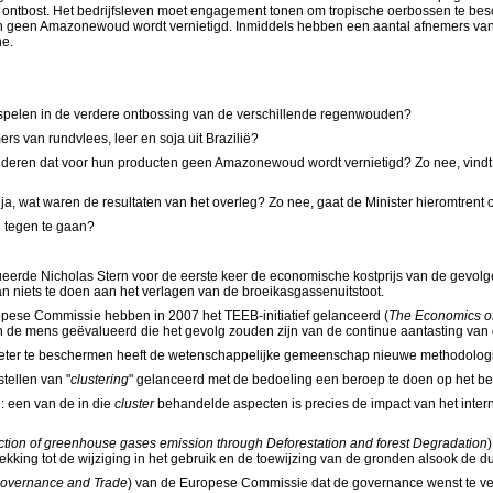
ntbost. Het bedrijfsleven moet engagement tonen om tropische oerbossen te besc
en geen Amazonewoud wordt vernietigd. Inmiddels hebben een aantal afnemers va
ne.
 spelen in de verdere ontbossing van de verschillende regenwouden?
rs van rundvlees, leer en soja uit Brazilië?
nderen dat voor hun producten geen Amazonewoud wordt vernietigd? Zo nee, vindt
 ja, wat waren de resultaten van het overleg? Zo nee, gaat de Minister hieromtrent
 tegen te gaan?
ueerde Nicholas Stern voor de eerste keer de economische kostprijs van de gevolge
dan niets te doen aan het verlagen van de broeikasgassenuitstoot.
ropese Commissie hebben in 2007 het TEEB-initiatief gelanceerd (
The
Economics of
 de mens geëvalueerd die het gevolg zouden zijn van de continue aantasting van d
eter te beschermen heeft de wetenschappelijke gemeenschap nieuwe methodolog
tellen van "
clustering
" gelanceerd met de bedoeling een beroep te doen op het be
 : een van de in die
cluster
behandelde aspecten is precies de impact van het inte
tion of greenhouse gases emission through Deforestation and forest Degradation
ekking tot de wijziging in het gebruik en de toewijzing van de gronden alsook de
Governance and Trade
) van de Europese Commissie dat de governance wenst te verb