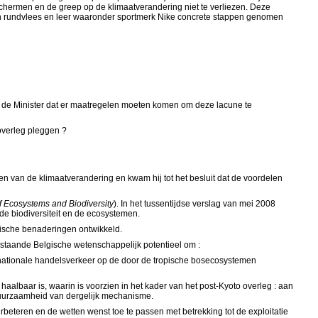
hermen en de greep op de klimaatverandering niet te verliezen. Deze
n rundvlees en leer waaronder sportmerk Nike concrete stappen genomen
 de Minister dat er maatregelen moeten komen om deze lacune te
 overleg pleggen ?
n van de klimaatverandering en kwam hij tot het besluit dat de voordelen
 Ecosystems and Biodiversity
). In het tussentijdse verslag van mei 2008
e biodiversiteit en de ecosystemen.
ische benaderingen ontwikkeld.
staande Belgische wetenschappelijk potentieel om :
rnationale handelsverkeer op de door de tropische bosecosystemen
) haalbaar is, waarin is voorzien in het kader van het post-Kyoto overleg : aan
 duurzaamheid van dergelijk mechanisme.
eteren en de wetten wenst toe te passen met betrekking tot de exploitatie