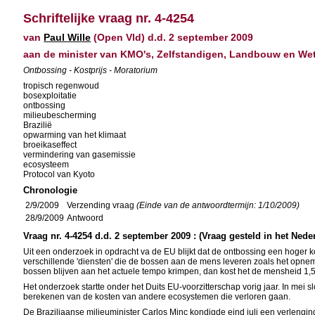
Schriftelijke vraag nr. 4-4254
van
Paul Wille
(Open Vld) d.d. 2 september 2009
aan de minister van KMO's, Zelfstandigen, Landbouw en W
Ontbossing - Kostprijs - Moratorium
tropisch regenwoud
bosexploitatie
ontbossing
milieubescherming
Brazilië
opwarming van het klimaat
broeikaseffect
vermindering van gasemissie
ecosysteem
Protocol van Kyoto
Chronologie
2/9/2009
Verzending vraag
(Einde van de antwoordtermijn: 1/10/2009)
28/9/2009
Antwoord
Vraag nr. 4-4254 d.d. 2 september 2009 : (Vraag gesteld in het Nede
Uit een onderzoek in opdracht va de EU blijkt dat de ontbossing een hoger 
verschillende 'diensten' die de bossen aan de mens leveren zoals het opne
bossen blijven aan het actuele tempo krimpen, dan kost het de mensheid 1,5 to
Het onderzoek startte onder het Duits EU-voorzitterschap vorig jaar. In mei 
berekenen van de kosten van andere ecosystemen die verloren gaan.
De Braziliaanse milieuminister Carlos Minc kondigde eind juli een verleng