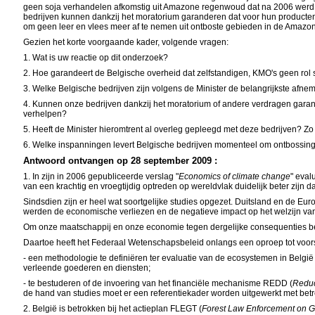
geen soja verhandelen afkomstig uit Amazone regenwoud dat na 2006 werd o
bedrijven kunnen dankzij het moratorium garanderen dat voor hun product
om geen leer en vlees meer af te nemen uit ontboste gebieden in de Amazo
Gezien het korte voorgaande kader, volgende vragen:
1. Wat is uw reactie op dit onderzoek?
2. Hoe garandeert de Belgische overheid dat zelfstandigen, KMO's geen rol
3. Welke Belgische bedrijven zijn volgens de Minister de belangrijkste afneme
4. Kunnen onze bedrijven dankzij het moratorium of andere verdragen gara
verhelpen?
5. Heeft de Minister hieromtrent al overleg gepleegd met deze bedrijven? Zo
6. Welke inspanningen levert Belgische bedrijven momenteel om ontbossing
Antwoord ontvangen op 28 september 2009 :
1. In zijn in 2006 gepubliceerde verslag "
Economics of climate change
" eval
van een krachtig en vroegtijdig optreden op wereldvlak duidelijk beter zijn 
Sindsdien zijn er heel wat soortgelijke studies opgezet. Duitsland en de Eu
werden de economische verliezen en de negatieve impact op het welzijn van
Om onze maatschappij en onze economie tegen dergelijke consequenties b
Daartoe heeft het Federaal Wetenschapsbeleid onlangs een oproep tot voors
- een methodologie te definiëren ter evaluatie van de ecosystemen in België
verleende goederen en diensten;
- te bestuderen of de invoering van het financiële mechanisme REDD (
Reduc
de hand van studies moet er een referentiekader worden uitgewerkt met betr
2. België is betrokken bij het actieplan FLEGT (
Forest Law Enforcement on 