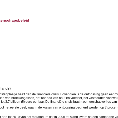
etenschapsbeleid
rlands)
kostenplaatje heeft dan de financiële crisis. Bovendien is de ontbossing geen ee
men van broeikasgassen, het aanbod van hout en voedsel, het vasthouden van wate
t 3,7 biljoen (!!) euro per jaar. De financiële crisis bracht een geschat verlies va
sloot het eerste deel, waarin de kosten van ontbossing becijferd werden op 7 proce
ing aan tot 2010 van het moratorium dat in 2006 tot stand kwam na een campagne v