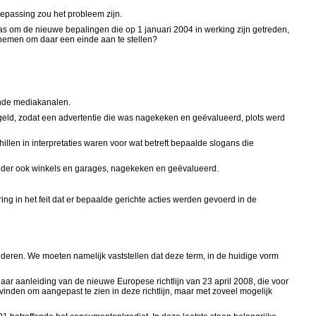
oepassing zou het probleem zijn.
as om de nieuwe bepalingen die op 1 januari 2004 in werking zijn getreden,
u nemen om daar een einde aan te stellen?
ende mediakanalen.
egeld, zodat een advertentie die was nagekeken en geëvalueerd, plots werd
len in interpretaties waren voor wat betreft bepaalde slogans die
onder ook winkels en garages, nagekeken en geëvalueerd.
ing in het feit dat er bepaalde gerichte acties werden gevoerd in de
ijderen. We moeten namelijk vaststellen dat deze term, in de huidige vorm
ar aanleiding van de nieuwe Europese richtlijn van 23 april 2008, die voor
inden om aangepast te zien in deze richtlijn, maar met zoveel mogelijk