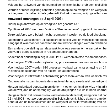
Volgens het antwoord van de toenmalige minister ligt het probleem niet bij 
Werden er recentelijk nog controles gedaan op de naleving van de wetgevin
te integreren. Is dat inmiddels gebeurd? Ontdekt men nog altijd gevallen v
Antwoord ontvangen op 2 april 2009 :
Hierbij mijn antwoord op de vraag van het geachte lid :
Op 16 maart 2006 werd een
taskforce
“Kredietreclame” opgericht binnen de
Deze taskforce werd belast met het permanent toezien op de kredietreclame
De ervaring wees immers uit dat de kredietsector veel en verschillende rec
aangepast, waardoor er dan weer andere wetsbepalingen werden overtre
Een andere doelstelling van deze
taskforce
was een uniforme aanpak en benad
veelvuldig gebruikt worden in reclameboodschappen.
Sedert haar oprichting in begin 2006 tot nu werden diverse reclameboodsc
Voor het jaar 2006 werden vijfentachtig processen-verbaal van waarschuwing 
Voor het jaar 2007 werden 680 processen-verbaal van waarschuwing en 14 pro j
reclames die uitgingen van de elektro- en autobranche.
Voor het jaar 2008 werden achtenzestig processen-verbaal van waarschuwing e
Ondanks alle inspanningen is de situatie echter nog steeds niet bevredigend
Het zou inderdaad gepast zijn om de term « op onrechtmatige wijze » in arti
van de wet, aan de oorsprong ligt van de afwijkingen die we kunnen waarne
Het geachte lid zal trouwens ook vaststellen dat deze wetgeving over het c
12 mei 2008 moet worden omgezet in Belgisch recht. Ik heb daarom aan de Ra
behoud van de mechanismen die de wetgever wenst ter voorkoming van de 