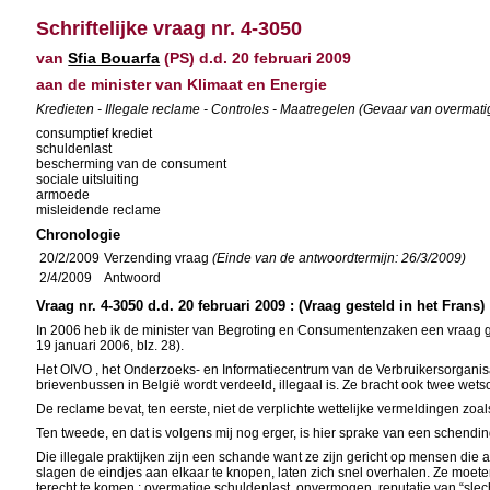
Schriftelijke vraag nr. 4-3050
van
Sfia Bouarfa
(PS) d.d. 20 februari 2009
aan de minister van Klimaat en Energie
Kredieten - Illegale reclame - Controles - Maatregelen (Gevaar van overmati
consumptief krediet
schuldenlast
bescherming van de consument
sociale uitsluiting
armoede
misleidende reclame
Chronologie
20/2/2009
Verzending vraag
(Einde van de antwoordtermijn: 26/3/2009)
2/4/2009
Antwoord
Vraag nr. 4-3050 d.d. 20 februari 2009 : (Vraag gesteld in het Frans)
In 2006 heb ik de minister van Begroting en Consumentenzaken een vraag ges
19 januari 2006, blz. 28).
Het OIVO , het Onderzoeks- en Informatiecentrum van de Verbruikersorganisat
brievenbussen in België wordt verdeeld, illegaal is. Ze bracht ook twee wetso
De reclame bevat, ten eerste, niet de verplichte wettelijke vermeldingen zoa
Ten tweede, en dat is volgens mij nog erger, is hier sprake van een schendin
Die illegale praktijken zijn een schande want ze zijn gericht op mensen di
slagen de eindjes aan elkaar te knopen, laten zich snel overhalen. Ze moe
terecht te komen : overmatige schuldenlast, onvermogen, reputatie van “slechte