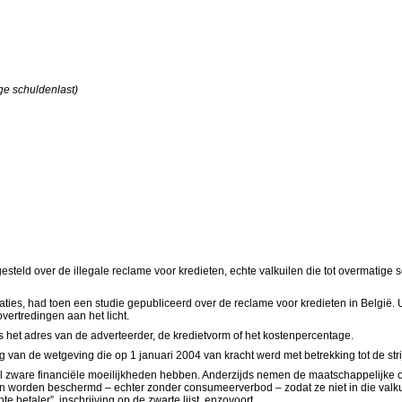
ge schuldenlast)
teld over de illegale reclame voor kredieten, echte valkuilen die tot overmatige 
ies, had toen een studie gepubliceerd over de reclame voor kredieten in België. U
vertredingen aan het licht.
ls het adres van de adverteerder, de kredietvorm of het kostenpercentage.
g van de wetgeving die op 1 januari 2004 van kracht werd met betrekking tot de str
e al zware financiële moeilijkheden hebben. Anderzijds nemen de maatschappelijke 
ten worden beschermd – echter zonder consumeerverbod – zodat ze niet in die valk
 betaler”, inschrijving op de zwarte lijst, enzovoort.