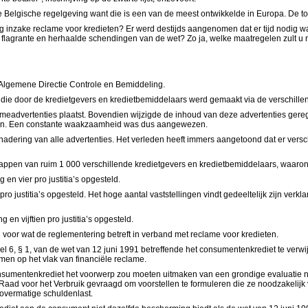
de Belgische regelgeving want die is een van de meest ontwikkelde in Europa. De t
g inzake reclame voor kredieten? Er werd destijds aangenomen dat er tijd nodig w
an flagrante en herhaalde schendingen van de wet? Zo ja, welke maatregelen zult 
 Algemene Directie Controle en Bemiddeling.
 die door de kredietgevers en kredietbemiddelaars werd gemaakt via de verschill
lameadvertenties plaatst. Bovendien wijzigde de inhoud van deze advertenties ger
den. Een constante waakzaamheid was dus aangewezen.
ering van alle advertenties. Het verleden heeft immers aangetoond dat er verschil
happen van ruim 1 000 verschillende kredietgevers en kredietbemiddelaars, waar
en vier pro justitia’s opgesteld.
ustitia’s opgesteld. Het hoge aantal vaststellingen vindt gedeeltelijk zijn verklar
n vijftien pro justitia’s opgesteld.
 voor wat de reglementering betreft in verband met reclame voor kredieten.
kel 6, § 1, van de wet van 12 juni 1991 betreffende het consumentenkrediet te verw
men op het vlak van financiële reclame.
onsumentenkrediet het voorwerp zou moeten uitmaken van een grondige evaluatie na
ad voor het Verbruik gevraagd om voorstellen te formuleren die ze noodzakelijk v
overmatige schuldenlast.