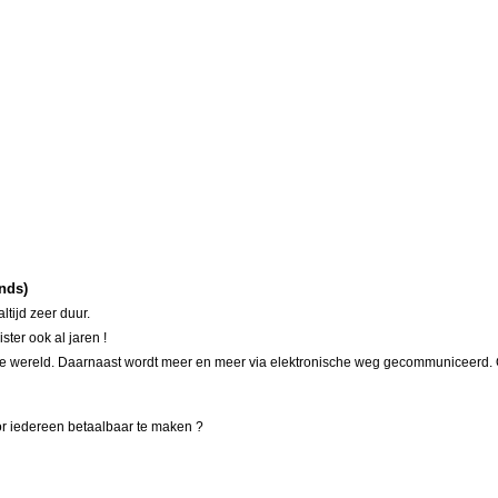
ands)
ltijd zeer duur.
ter ook al jaren !
r op de wereld. Daarnaast wordt meer en meer via elektronische weg gecommuniceerd
or iedereen betaalbaar te maken ?