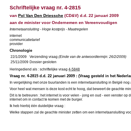
Schriftelijke vraag nr. 4-2815
van
Pol Van Den Driessche
(CD&V) d.d. 22 januari 2009
aan de minister voor Ondernemen en Vereenvoudigen
Internetaansluiting - Hoge kostprijs - Maatregelen
internet
communicatietarief
provider
Chronologie
22/1/2009
Verzending vraag
(Einde van de antwoordtermijn: 26/2/2009)
25/11/2009
Dossier gesloten
Heringediend als : schriftelijke vraag
4-5848
Vraag nr. 4-2815 d.d. 22 januari 2009 : (Vraag gesteld in het Nederl
In vergelijking met onze buurlanden is een internetaansluiting in België nog a
Voor heel wat mensen is deze kost echt te hoog, dat beweert de geachte minis
Dit is te betreuren : het internet is voor velen - jong en oud - een venste
internet om in contact te komen met de burger.
Ik heb hierbij één duidelijke vraag :
Welke stappen zal de geachte minister zetten om een internetaansluiting vo