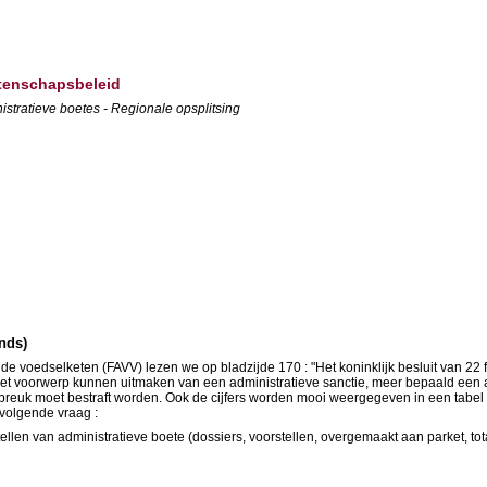
etenschapsbeleid
stratieve boetes - Regionale opsplitsing
ands)
de voedselketen (FAVV) lezen we op bladzijde 170 : "Het koninklijk besluit van 22
het voorwerp kunnen uitmaken van een administratieve sanctie, meer bepaald een 
en inbreuk moet bestraft worden. Ook de cijfers worden mooi weergegeven in een tab
volgende vraag :
ellen van administratieve boete (dossiers, voorstellen, overgemaakt aan parket, to