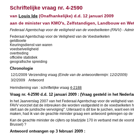
Schriftelijke vraag nr. 4-2590
van
Louis Ide
(Onafhankelijke) d.d. 12 januari 2009
aan de minister van KMO's, Zelfstandigen, Landbouw en W
Federaal Agentschap voor de veiligheid van de voedselketen (FAVV) - Admini
Federaal Agentschap voor de Veiligheid van de Voedselketen
geldboete
Keuringsdienst van waren
voedselveiligheid
overtreding
officiële statistiek
geografische spreiding
Chronologie
12/1/2009
Verzending vraag
(Einde van de antwoordtermijn: 12/2/2009)
3/2/2009
Antwoord
Herindiening van : schriftelijke vraag
4-2188
Vraag nr. 4-2590 d.d. 12 januari 2009 : (Vraag gesteld in het Nederl
In het Jaarverslag 2007 van het Federaal Agentschap voor de veiligheid van 
FAVV voorziet dat de inbreuken die worden vastgesteld in de voedselketen 
stelt aan de juridische vervolging". Uiteraard is dit toe te juichen, want e
maken, had ik van de geachte minister graag een antwoord gekregen op de 
Kan de geachte minister de cijfers op bladzijde 170 in verband met de voorst
Brussel) ?
Antwoord ontvangen op 3 februari 2009 :