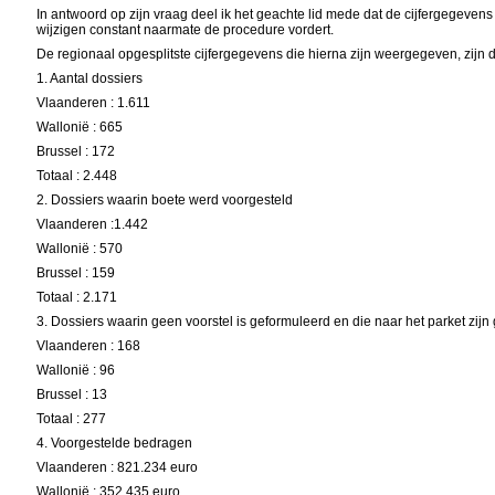
In antwoord op zijn vraag deel ik het geachte lid mede dat de cijfergegeven
wijzigen constant naarmate de procedure vordert.
De regionaal opgesplitste cijfergegevens die hierna zijn weergegeven, zijn
1. Aantal dossiers
Vlaanderen : 1.611
Wallonië : 665
Brussel : 172
Totaal : 2.448
2. Dossiers waarin boete werd voorgesteld
Vlaanderen :1.442
Wallonië : 570
Brussel : 159
Totaal : 2.171
3. Dossiers waarin geen voorstel is geformuleerd en die naar het parket zijn
Vlaanderen : 168
Wallonië : 96
Brussel : 13
Totaal : 277
4. Voorgestelde bedragen
Vlaanderen : 821.234 euro
Wallonië : 352.435 euro