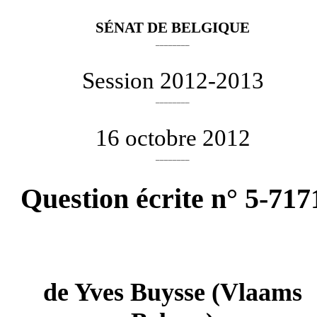
SÉNAT DE BELGIQUE
________
Session 2012-2013
________
16 octobre 2012
________
Question écrite n° 5-717
de
Yves Buysse
(Vlaams