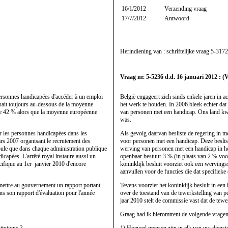
16/1/2012
Verzending vraag
17/7/2012
Antwoord
Herindiening van : schriftelijke vraag
5-3172
Vraag nr. 5-5236 d.d. 16 januari 2012 : (
personnes handicapées d'accéder à un emploi
België engageert zich sinds enkele jaren in 
ituait toujours au-dessous de la moyenne
het werk te houden. In 2006 bleek echter dat
que 42 % alors que la moyenne européenne
van personen met een handicap. Ons land kw
was.
 les personnes handicapées dans les
Als gevolg daarvan besliste de regering in me
mars 2007 organisant le recrutement des
voor personen met een handicap. Deze besliss
ipule que dans chaque administration publique
werving van personen met een handicap in het 
icapées. L'arrêté royal instaure aussi un
openbaar bestuur 3 % (in plaats van 2 % vo
cifique au 1er janvier 2010 d'encore
koninklijk besluit voorziet ook een wervings
aanvullen voor de functies die dat specifieke
mettre au gouvernement un rapport portant
Tevens voorziet het koninklijk besluit in een
ns son rapport d'évaluation pour l'année
over de toestand van de tewerkstelling van p
jaar 2010 stelt de commissie vast dat de tew
Graag had ik hieromtrent de volgende vragen
itutions ?
1) Hoeveel mensen zijn in elk van uw dienste