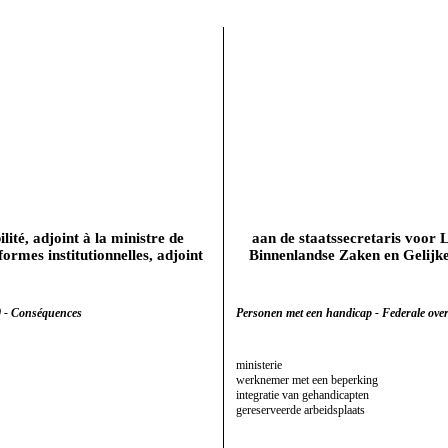
lité, adjoint à la ministre de
aan de staatssecretaris voor 
formes institutionnelles, adjoint
Binnenlandse Zaken en Gelijke
10 - Conséquences
Personen met een handicap - Federale overh
ministerie
werknemer met een beperking
integratie van gehandicapten
gereserveerde arbeidsplaats