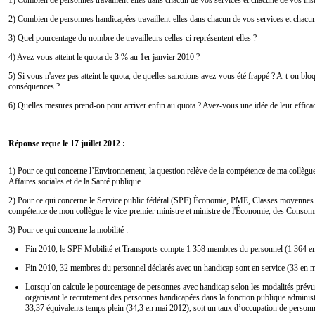
2) Combien de personnes handicapées travaillent-elles dans chacun de vos services et chacune
3) Quel pourcentage du nombre de travailleurs celles-ci représentent-elles ?
4) Avez-vous atteint le quota de 3 % au 1er janvier 2010 ?
5) Si vous n'avez pas atteint le quota, de quelles sanctions avez-vous été frappé ? A-t-on bloq
conséquences ?
6) Quelles mesures prend-on pour arriver enfin au quota ? Avez-vous une idée de leur efficac
Réponse reçue le 17 juillet 2012 :
1) Pour ce qui concerne l’Environnement, la question relève de la compétence de ma collègue 
Affaires sociales et de la Santé publique.
2) Pour ce qui concerne le Service public fédéral (SPF) Économie, PME, Classes moyennes et
compétence de mon collègue le vice-premier ministre et ministre de l'Économie, des Consom
3) Pour ce qui concerne la mobilité :
Fin 2010, le SPF Mobilité et Transports compte 1 358 membres du personnel (1 364 e
Fin 2010, 32 membres du personnel déclarés avec un handicap sont en service (33 en m
Lorsqu’on calcule le pourcentage de personnes avec handicap selon les modalités prévu
organisant le recrutement des personnes handicapées dans la fonction publique administ
33,37 équivalents temps plein (34,3 en mai 2012), soit un taux d’occupation de perso