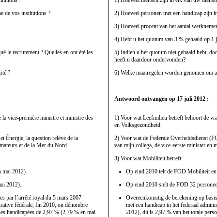
 de vos institutions ?
2) Hoeveel personen met een handicap zijn in
3) Hoeveel procent van het aantal werknemers
4) Hebt u het quotum van 3 % gehaald op 1 
ué le recrutement ? Quelles en ont été les
5) Indien u het quotum niet gehaald hebt, d
heeft u daardoor ondervonden?
ité ?
6) Welke maatregelen worden genomen om alsn
Antwoord ontvangen op 17 juli 2012 :
la vice-première ministre et ministre des
1) Voor wat Leefmilieu betreft behoort de vra
en Volksgezondheid.
 Énergie, la question relève de la
2) Voor wat de Federale Overheidsdienst (F
mateurs et de la Mer du Nord.
van mijn collega, de vice-eerste minister e
3) Voor wat Mobiliteit betreft:
n mai 2012).
Op eind 2010 telt de FOD Mobiliteit en
ai 2012).
Op eind 2010 stelt de FOD 32 personee
es par l’arrêté royal du 5 mars 2007
Overeenkomstig de berekening op basis 
rative fédérale, fin 2010, on dénombre
met een handicap in het federaal admini
nnes handicapées de 2,97 % (2,79 % en mai
2012), dit is 2,97 % van het totale per