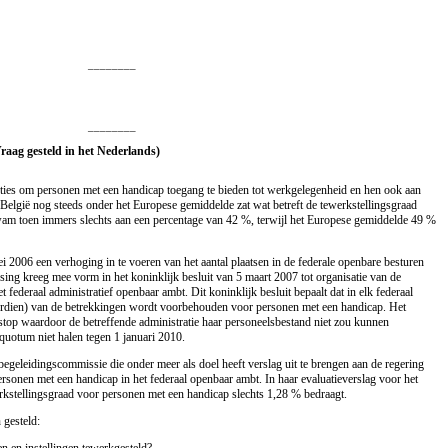
________
________
Vraag gesteld in het Nederlands)
acties om personen met een handicap toegang te bieden tot werkgelegenheid en hen ook aan
 België nog steeds onder het Europese gemiddelde zat wat betreft de tewerkstellingsgraad
am toen immers slechts aan een percentage van 42 %, terwijl het Europese gemiddelde 49 %
i 2006 een verhoging in te voeren van het aantal plaatsen in de federale openbare besturen
ing kreeg mee vorm in het koninklijk besluit van 5 maart 2007 tot organisatie van de
federaal administratief openbaar ambt. Dit koninklijk besluit bepaalt dat in elk federaal
ordien) van de betrekkingen wordt voorbehouden voor personen met een handicap. Het
stop waardoor de betreffende administratie haar personeelsbestand niet zou kunnen
 quotum niet halen tegen 1 januari 2010.
 begeleidingscommissie die onder meer als doel heeft verslag uit te brengen aan de regering
ersonen met een handicap in het federaal openbaar ambt. In haar evaluatieverslag voor het
erkstellingsgraad voor personen met een handicap slechts 1,28 % bedraagt.
 gesteld:
n en instellingen tewerkgesteld?