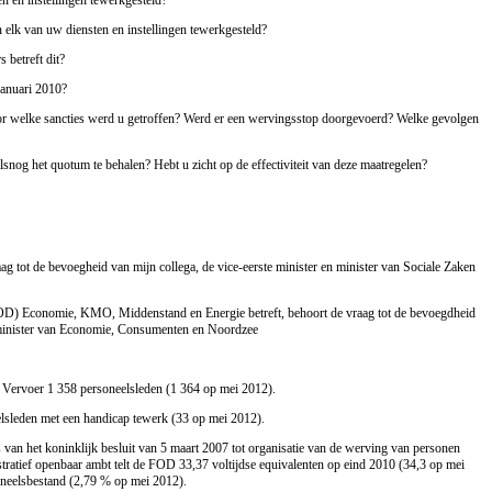
 elk van uw diensten en instellingen tewerkgesteld?
 betreft dit?
januari 2010?
oor welke sancties werd u getroffen? Werd er een wervingsstop doorgevoerd? Welke gevolgen
og het quotum te behalen? Hebt u zicht op de effectiviteit van deze maatregelen?
ag tot de bevoegheid van mijn collega, de vice-eerste minister en minister van Sociale Zaken
OD) Economie, KMO, Middenstand en Energie betreft, behoort de vraag tot de bevoegdheid
n minister van Economie, Consumenten en Noordzee
 Vervoer 1 358 personeelsleden (1 364 op mei 2012).
lsleden met een handicap tewerk (33 op mei 2012).
van het koninklijk besluit van 5 maart 2007 tot organisatie van de werving van personen
stratief openbaar ambt telt de FOD 33,37 voltijdse equivalenten op eind 2010 (34,3 op mei
soneelsbestand (2,79 % op mei 2012).