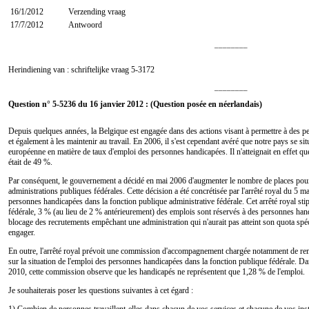
16/1/2012
Verzending vraag
17/7/2012
Antwoord
________
Herindiening van : schriftelijke vraag
5-3172
________
Question n° 5-5236 du 16 janvier 2012 : (Question posée en néerlandais)
Depuis quelques années, la Belgique est engagée dans des actions visant à permettre à des 
et également à les maintenir au travail. En 2006, il s'est cependant avéré que notre pays se s
européenne en matière de taux d'emploi des personnes handicapées. Il n'atteignait en effet 
était de 49 %.
Par conséquent, le gouvernement a décidé en mai 2006 d'augmenter le nombre de places pour
administrations publiques fédérales. Cette décision a été concrétisée par l'arrêté royal du 5 
personnes handicapées dans la fonction publique administrative fédérale. Cet arrêté royal st
fédérale, 3 % (au lieu de 2 % antérieurement) des emplois sont réservés à des personnes hand
blocage des recrutements empêchant une administration qui n'aurait pas atteint son quota spé
engager.
En outre, l'arrêté royal prévoit une commission d'accompagnement chargée notamment de re
sur la situation de l'emploi des personnes handicapées dans la fonction publique fédérale. Da
2010, cette commission observe que les handicapés ne représentent que 1,28 % de l'emploi.
Je souhaiterais poser les questions suivantes à cet égard :
1) Combien de personnes travaillent-elles dans chacun de vos services et chacune de vos inst