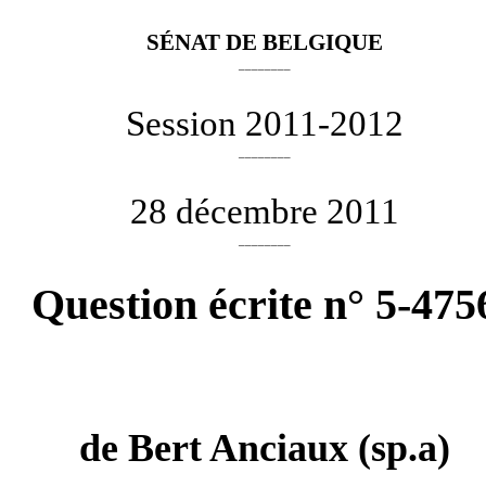
SÉNAT DE BELGIQUE
________
Session 2011-2012
________
28 décembre 2011
________
Question écrite n° 5-475
de
Bert Anciaux
(sp.a)