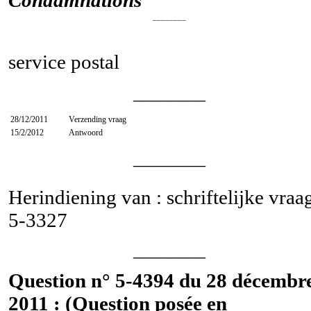
________
service postal
________
28/12/2011
Verzending vraag
15/2/2012
Antwoord
________
Herindiening van : schriftelijke vraa
5-3327
________
Question n° 5-4394 du 28 décembr
2011 : (Question posée en