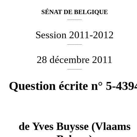
SÉNAT DE BELGIQUE
________
Session 2011-2012
________
28 décembre 2011
________
Question écrite n° 5-439
de
Yves Buysse
(Vlaams