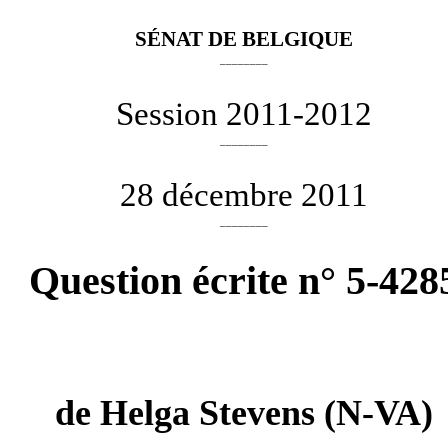
SÉNAT DE BELGIQUE
________
Session 2011-2012
________
28 décembre 2011
________
Question écrite n° 5-428
de
Helga Stevens
(N-VA)