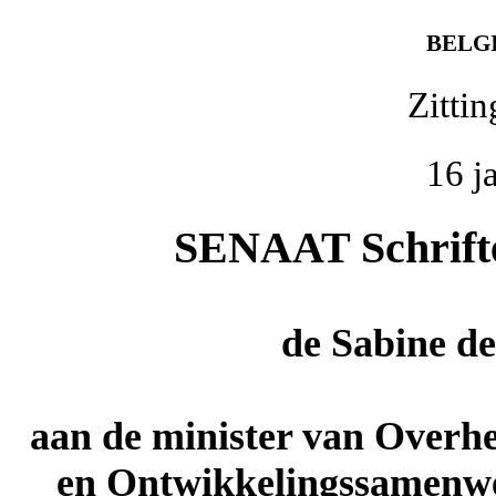
BELG
Zitti
16 j
SENAAT Schriftel
de
Sabine d
aan de minister van Overh
en Ontwikkelingssamenwe