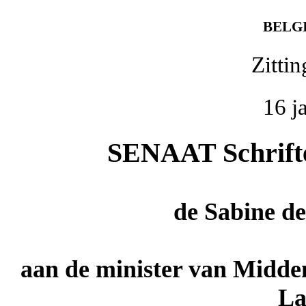
BELG
Zitti
16 j
SENAAT Schriftel
de
Sabine d
aan de minister van Midde
L