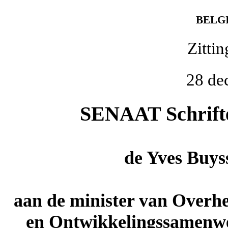
BELG
Zitti
28 de
SENAAT Schriftel
de
Yves Buys
aan de minister van Overh
en Ontwikkelingssamenwe