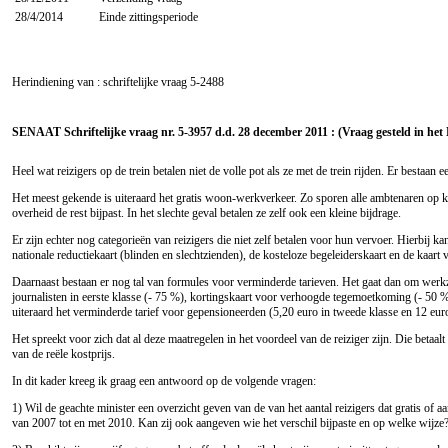
28/4/2014
Einde zittingsperiode
Herindiening van : schriftelijke vraag
5-2488
SENAAT Schriftelijke vraag nr. 5-3957 d.d. 28 december 2011 : (Vraag gesteld in het
Heel wat reizigers op de trein betalen niet de volle pot als ze met de trein rijden. Er bestaan
Het meest gekende is uiteraard het gratis woon-werkverkeer. Zo sporen alle ambtenaren op k
overheid de rest bijpast. In het slechte geval betalen ze zelf ook een kleine bijdrage.
Er zijn echter nog categorieën van reizigers die niet zelf betalen voor hun vervoer. Hierbij 
nationale reductiekaart (blinden en slechtzienden), de kosteloze begeleiderskaart en de kaa
Daarnaast bestaan er nog tal van formules voor verminderde tarieven. Het gaat dan om werkzoeke
journalisten in eerste klasse (- 75 %), kortingskaart voor verhoogde tegemoetkoming (- 50 %
uiteraard het verminderde tarief voor gepensioneerden (5,20 euro in tweede klasse en 12 euro 
Het spreekt voor zich dat al deze maatregelen in het voordeel van de reiziger zijn. Die betaal
van de reële kostprijs.
In dit kader kreeg ik graag een antwoord op de volgende vragen:
1) Wil de geachte minister een overzicht geven van de van het aantal reizigers dat gratis of a
van 2007 tot en met 2010. Kan zij ook aangeven wie het verschil bijpaste en op welke wijze