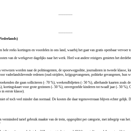
________
________
 Nederlands)
 een hele reeks kortingen en voordelen in ons land, waarbij het gaat van gratis openbaar vervoer 
osten van de werkgever dagelijks naar het werk. Heel wat andere reizigers genieten het derdebe
kan verwezen worden naar de politieagenten, de spoorwegpolitie, journalisten in tweede klasse, ki
rt voor vaderlandslievende redenen (oud-strijders, krijgsgevangenen, politieke gevangenen, hun
nden die gaan solliciteren (- 70 %), weekendbiljetten (- 50 %), allerhande kaarten zoals de schoo
), kortingskaart voor grote gezinnen (- 50 %), onvergezelde kinderen tot twaalf jaar (- 50 %),
in eerste klasse).
t niet of toch veel minder dan normaal. De kosten die daar tegenoverstaan blijven echter gelijk.
an verminderd tarief gebruik maakte van de trein, opgesplitst per categorie, met inbegrip van het
?