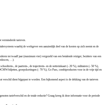
tot verminderde tarieven.
talersysteem waarbij de werkgever een aanzienlijk deel van de kosten op zich neemt en de
nderen tot twaalf jaar (maximum vier) vergezeld van een betalende reiziger, bezitters van een
 weduwen, …).
ltrein-, de jaartrein-, de trajecttrein- en de nettreinkaart (- 20 %), militairen (- 50 %),
 OCMW-biljetten, groepskortingen (- 70 %), Go Pass, combiproducten voor in de vrije tijd en
 Dat verschil dient bijgepast te worden. Een bijkomend aspect is de dekking van de tarieven
 genoten tariefverschil en de totale reductie? Graag kreeg ik deze informatie voor de periode