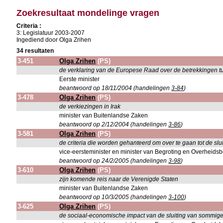
Zoekresultaat mondelinge vragen
Criteria :
3: Legislatuur 2003-2007
Ingediend door Olga Zrihen
34 resultaten
3-451
Olga Zrihen
(PS)
de verklaring van de Europese Raad over de betrekkingen t
Eerste minister
beantwoord op 18/11/2004 (handelingen
3-84
)
3-478
Olga Zrihen
(PS)
de verkiezingen in Irak
minister van Buitenlandse Zaken
beantwoord op 2/12/2004 (handelingen
3-86
)
3-581
Olga Zrihen
(PS)
de criteria die worden gehanteerd om over te gaan tot de s
vice-eersteminister en minister van Begroting en Overheidsb
beantwoord op 24/2/2005 (handelingen
3-98
)
3-610
Olga Zrihen
(PS)
zijn komende reis naar de Verenigde Staten
minister van Buitenlandse Zaken
beantwoord op 10/3/2005 (handelingen
3-100
)
3-625
Olga Zrihen
(PS)
de sociaal-economische impact van de sluiting van sommige