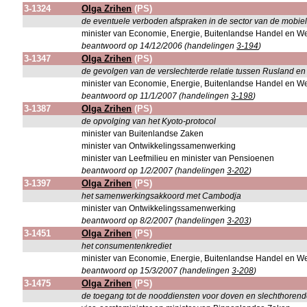
3-1324
Olga Zrihen
(PS)
de eventuele verboden afspraken in de sector van de mobi
minister van Economie, Energie, Buitenlandse Handel en W
beantwoord op 14/12/2006 (handelingen
3-194
)
3-1347
Olga Zrihen
(PS)
de gevolgen van de verslechterde relatie tussen Rusland e
minister van Economie, Energie, Buitenlandse Handel en W
beantwoord op 11/1/2007 (handelingen
3-198
)
3-1387
Olga Zrihen
(PS)
de opvolging van het Kyoto-protocol
minister van Buitenlandse Zaken
minister van Ontwikkelingssamenwerking
minister van Leefmilieu en minister van Pensioenen
beantwoord op 1/2/2007 (handelingen
3-202
)
3-1397
Olga Zrihen
(PS)
het samenwerkingsakkoord met Cambodja
minister van Ontwikkelingssamenwerking
beantwoord op 8/2/2007 (handelingen
3-203
)
3-1451
Olga Zrihen
(PS)
het consumentenkrediet
minister van Economie, Energie, Buitenlandse Handel en W
beantwoord op 15/3/2007 (handelingen
3-208
)
3-1475
Olga Zrihen
(PS)
de toegang tot de nooddiensten voor doven en slechthoren