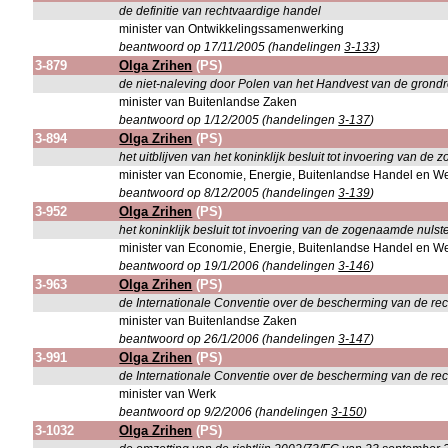
de definitie van rechtvaardige handel
minister van Ontwikkelingssamenwerking
beantwoord op 17/11/2005 (handelingen
3-133
)
3-879
Olga Zrihen
(PS)
de niet-naleving door Polen van het Handvest van de grond
minister van Buitenlandse Zaken
beantwoord op 1/12/2005 (handelingen
3-137
)
3-894
Olga Zrihen
(PS)
het uitblijven van het koninklijk besluit tot invoering van de
minister van Economie, Energie, Buitenlandse Handel en W
beantwoord op 8/12/2005 (handelingen
3-139
)
3-952
Olga Zrihen
(PS)
het koninklijk besluit tot invoering van de zogenaamde nulst
minister van Economie, Energie, Buitenlandse Handel en W
beantwoord op 19/1/2006 (handelingen
3-146
)
3-963
Olga Zrihen
(PS)
de Internationale Conventie over de bescherming van de rec
minister van Buitenlandse Zaken
beantwoord op 26/1/2006 (handelingen
3-147
)
3-991
Olga Zrihen
(PS)
de Internationale Conventie over de bescherming van de rec
minister van Werk
beantwoord op 9/2/2006 (handelingen
3-150
)
3-1032
Olga Zrihen
(PS)