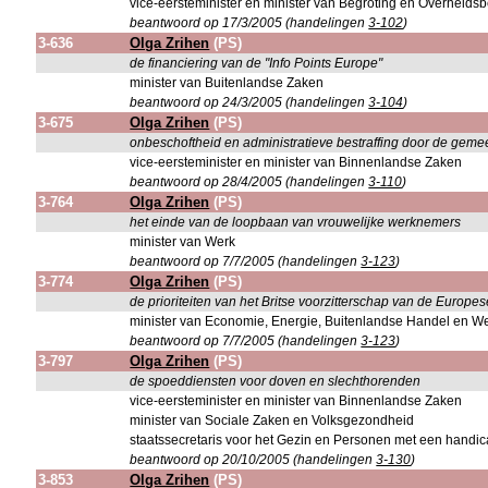
vice-eersteminister en minister van Begroting en Overheidsb
beantwoord op 17/3/2005 (handelingen
3-102
)
3-636
Olga Zrihen
(PS)
de financiering van de "Info Points Europe"
minister van Buitenlandse Zaken
beantwoord op 24/3/2005 (handelingen
3-104
)
3-675
Olga Zrihen
(PS)
onbeschoftheid en administratieve bestraffing door de geme
vice-eersteminister en minister van Binnenlandse Zaken
beantwoord op 28/4/2005 (handelingen
3-110
)
3-764
Olga Zrihen
(PS)
het einde van de loopbaan van vrouwelijke werknemers
minister van Werk
beantwoord op 7/7/2005 (handelingen
3-123
)
3-774
Olga Zrihen
(PS)
de prioriteiten van het Britse voorzitterschap van de Europe
minister van Economie, Energie, Buitenlandse Handel en W
beantwoord op 7/7/2005 (handelingen
3-123
)
3-797
Olga Zrihen
(PS)
de spoeddiensten voor doven en slechthorenden
vice-eersteminister en minister van Binnenlandse Zaken
minister van Sociale Zaken en Volksgezondheid
staatssecretaris voor het Gezin en Personen met een handi
beantwoord op 20/10/2005 (handelingen
3-130
)
3-853
Olga Zrihen
(PS)