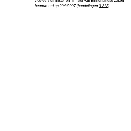
vice-eersteminister en minister van Binnenlandse Zaken
beantwoord op 29/3/2007 (handelingen
3-212
)