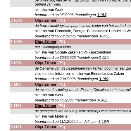
de omzetting van de richtlijn 2002/73/EG van 23 september 
gebied van werk
minister van Werk
beantwoord op 9/3/2006 (handelingen
3-153
)
3-1059
Olga Zrihen
(PS)
de bewustmakingscampagne in het kader van het verbod op 
minister van Economie, Energie, Buitenlandse Handel en W
beantwoord op 23/3/2006 (handelingen
3-155
)
3-1069
Olga Zrihen
(PS)
het Chikungunya-virus
minister van Sociale Zaken en Volksgezondheid
beantwoord op 30/3/2006 (handelingen
3-157
)
3-1082
Olga Zrihen
(PS)
de toename van de bezettingen van kerken door mensen zo
vice-eersteminister en minister van Binnenlandse Zaken
beantwoord op 20/4/2006 (handelingen
3-159
)
3-1109
Olga Zrihen
(PS)
de eventuele sluiting van de Externe Directie voor het toezic
minister van Werk
beantwoord op 4/5/2006 (handelingen
3-162
)
3-1124
Olga Zrihen
(PS)
de geldigheid van het Belgische rijbewijs voor motorfietsen i
minister van Mobiliteit
beantwoord op 11/5/2006 (handelingen
3-164
)
3-1161
Olga Zrihen
(PS)