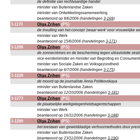
de definitie van rechtvaardige handel
minister van Buitenlandse Zaken
minister van Ontwikkelingssamenwerking
beantwoord op 8/6/2006 (handelingen
3-169
)
3-1170
Olga Zrihen
(PS)
de invulling van het concept 'zwaar werk' voor vrouwelijke 
minister van Werk
beantwoord op 15/6/2006 (handelingen
3-171
)
3-1208
Olga Zrihen
(PS)
de zonnecrèmes en de bescherming tegen ultraviolette stral
vice-eersteminister en minister van Begroting en Consume
minister van Sociale Zaken en Volksgezondheid
beantwoord op 6/7/2006 (handelingen
3-175
)
3-1228
Olga Zrihen
(PS)
de moord op de journaliste Anna Politkovskaya
minister van Buitenlandse Zaken
beantwoord op 12/10/2006 (handelingen
3-181
)
3-1273
Olga Zrihen
(PS)
de plaatselijke werkgelegenheidsagentschappen
minister van Werk
beantwoord op 16/11/2006 (handelingen
3-188
)
3-1289
Olga Zrihen
(PS)
het toestaan van gewelddadige verhoormethodes door pres
minister van Buitenlandse Zaken
beantwoord op 23/11/2006 (handelingen
3-190
)