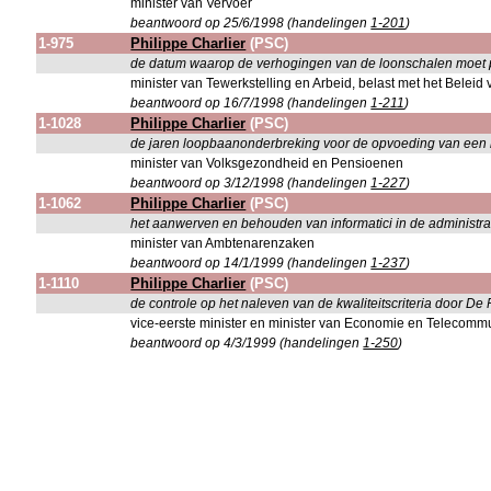
minister van Vervoer
beantwoord op 25/6/1998 (handelingen
1-201
)
1-975
Philippe Charlier
(PSC)
de datum waarop de verhogingen van de loonschalen moet 
minister van Tewerkstelling en Arbeid, belast met het Bele
beantwoord op 16/7/1998 (handelingen
1-211
)
1-1028
Philippe Charlier
(PSC)
de jaren loopbaanonderbreking voor de opvoeding van een 
minister van Volksgezondheid en Pensioenen
beantwoord op 3/12/1998 (handelingen
1-227
)
1-1062
Philippe Charlier
(PSC)
het aanwerven en behouden van informatici in de administra
minister van Ambtenarenzaken
beantwoord op 14/1/1999 (handelingen
1-237
)
1-1110
Philippe Charlier
(PSC)
de controle op het naleven van de kwaliteitscriteria door De 
vice-eerste minister en minister van Economie en Telecommu
beantwoord op 4/3/1999 (handelingen
1-250
)