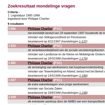
Zoekresultaat mondelinge vragen
Criteria :
1: Legislatuur 1995-1999
Ingediend door Philippe Charlier
9 resultaten
1-666
Philippe Charlier
(PSC)
het koninklijk besluit van 29 september 1997 houdende de 
minister van Volksgezondheid en Pensioenen
beantwoord op 6/11/1997 (handelingen
1-137
)
1-830
Philippe Charlier
(PSC)
de verantwoordelijkheid van de sociale verzekeringskassen i
minister van Landbouw en de Kleine en Middelgrote Onder
beantwoord op 26/3/1998 (handelingen
1-176
)
1-882
Philippe Charlier
(PSC)
de vervanging van werknemers met loopbaanonderbreking
minister van Tewerkstelling en Arbeid, belast met het Bele
beantwoord op 14/5/1998 (handelingen
1-186
)
1-927
Philippe Charlier
(PSC)
de extra vakantiedagen voor jonge werknemers
minister van Sociale Zaken
beantwoord op 18/6/1998 (handelingen
1-198
)
1-939
Philippe Charlier
(PSC)
de eventuele aankoop door de NMBS van een transportbedrij