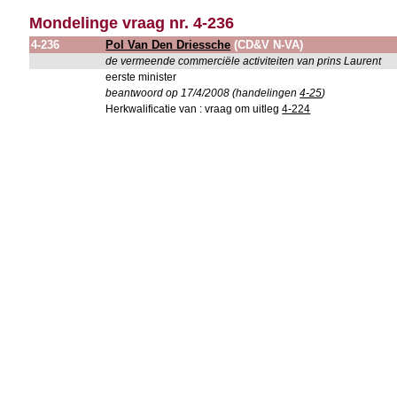
Mondelinge vraag nr. 4-236
4-236
Pol Van Den Driessche
(CD&V N-VA)
de vermeende commerciële activiteiten van prins Laurent
eerste minister
beantwoord op 17/4/2008 (handelingen
4-25
)
Herkwalificatie van : vraag om uitleg
4-224