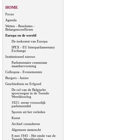
HOME
Focus
Agenda
Wetten - Resoluties -
Belangenconflicten
Europa en de wereld
De toekomst van Europa
IPEX - EU Interparliamentary
Exchange
Institutioneel nieuws
Parlementaire commissie
staatshervorming
Colloquia - Evenementen
Burgers - Junior
Geschiedenis en Erfgoed
De rol van de Belgische
spoorwegen in de Tweede
Wereldoorlog
1921: eerste vrouwelijk
parlementslid
Sporen uit het verleden
Kunst
Archief consulteren
Algemeen stemrecht
8 mei 1945 - Het einde van de
Tweede Wereldoorlog