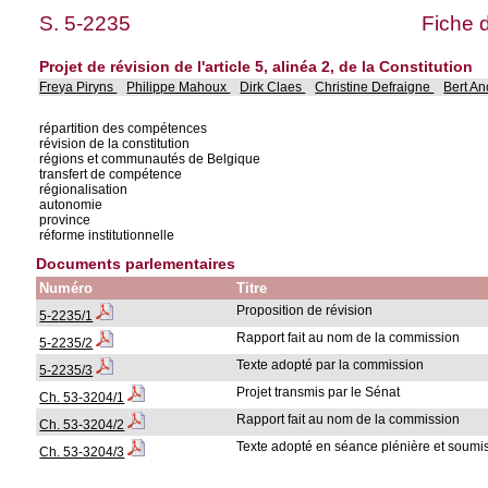
S. 5-2235
Fiche 
Projet de révision de l'article 5, alinéa 2, de la Constitution
Freya Piryns
Philippe Mahoux
Dirk Claes
Christine Defraigne
Bert A
répartition des compétences
révision de la constitution
régions et communautés de Belgique
transfert de compétence
régionalisation
autonomie
province
réforme institutionnelle
Documents parlementaires
Numéro
Titre
Proposition de révision
5-2235/1
Rapport fait au nom de la commission
5-2235/2
Texte adopté par la commission
5-2235/3
Projet transmis par le Sénat
Ch. 53-3204/1
Rapport fait au nom de la commission
Ch. 53-3204/2
Texte adopté en séance plénière et soumis
Ch. 53-3204/3