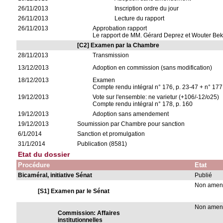
26/11/2013
Inscription ordre du jour
26/11/2013
Lecture du rapport
26/11/2013
Approbation rapport
Le rapport de MM. Gérard Deprez et Wouter Beke
[C2] Examen par la Chambre
28/11/2013
Transmission
13/12/2013
Adoption en commission (sans modification)
18/12/2013
Examen
Compte rendu intégral n° 176, p. 23-47 + n° 177,
19/12/2013
Vote sur l'ensemble: ne varietur (+106/-12/o25)
Compte rendu intégral n° 178, p. 160
19/12/2013
Adoption sans amendement
19/12/2013
Soumission par Chambre pour sanction
6/1/2014
Sanction et promulgation
31/1/2014
Publication (8581)
Etat du dossier
Procédure
Etat
Bicaméral, initiative Sénat
Publié
Non ame
[S1] Examen par le Sénat
Non ame
Commission: Affaires
institutionnelles