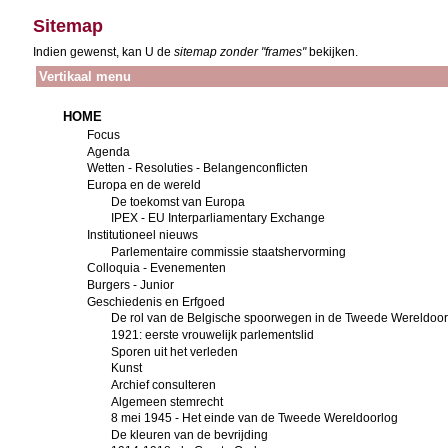
Sitemap
Indien gewenst, kan U de
sitemap zonder "frames"
bekijken.
Vertikaal menu
HOME
Focus
Agenda
Wetten - Resoluties - Belangenconflicten
Europa en de wereld
De toekomst van Europa
IPEX - EU Interparliamentary Exchange
Institutioneel nieuws
Parlementaire commissie staatshervorming
Colloquia - Evenementen
Burgers - Junior
Geschiedenis en Erfgoed
De rol van de Belgische spoorwegen in de Tweede Wereldoor
1921: eerste vrouwelijk parlementslid
Sporen uit het verleden
Kunst
Archief consulteren
Algemeen stemrecht
8 mei 1945 - Het einde van de Tweede Wereldoorlog
De kleuren van de bevrijding