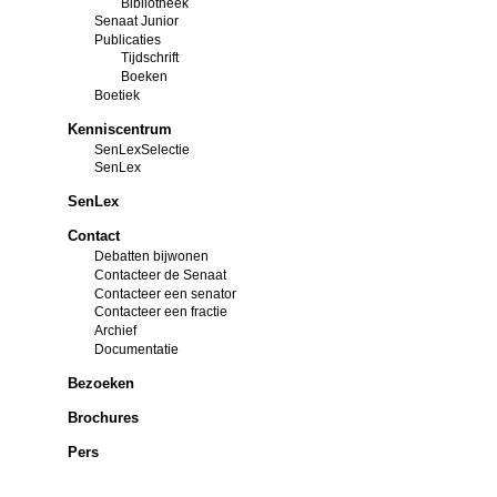
Bibliotheek
Senaat Junior
Publicaties
Tijdschrift
Boeken
Boetiek
Kenniscentrum
SenLexSelectie
SenLex
SenLex
Contact
Debatten bijwonen
Contacteer de Senaat
Contacteer een senator
Contacteer een fractie
Archief
Documentatie
Bezoeken
Brochures
Pers