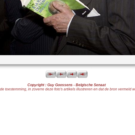
Copyright : Guy Goossens - Belgische Senaat
toestemming, in zoverre deze foto's artikels illustreren en dat de bron vermeld wor