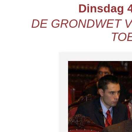
Dinsdag 4
DE GRONDWET V
TO