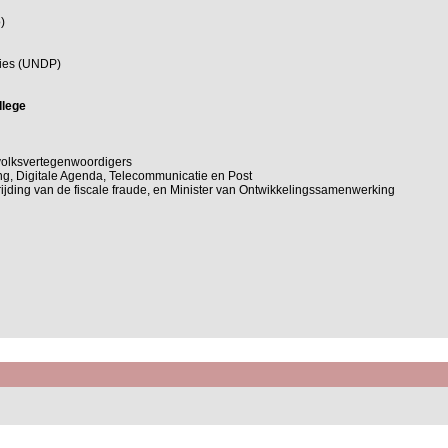
)
ties (UNDP)
llege
volksvertegenwoordigers
ng, Digitale Agenda, Telecommunicatie en Post
trijding van de fiscale fraude, en Minister van Ontwikkelingssamenwerking