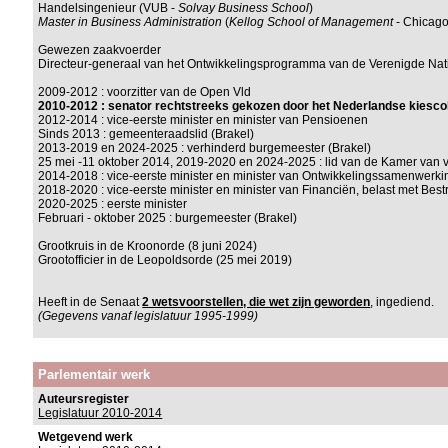
Handelsingenieur (VUB -
Solvay Business School
)
Master in Business Administration
(
Kellog School of Management
- Chicago
Gewezen zaakvoerder
Directeur-generaal van het Ontwikkelingsprogramma van de Verenigde Na
2009-2012 : voorzitter van de Open Vld
2010-2012 : senator rechtstreeks gekozen door het Nederlandse kiesco
2012-2014 : vice-eerste minister en minister van Pensioenen
Sinds 2013 : gemeenteraadslid (Brakel)
2013-2019 en 2024-2025 : verhinderd burgemeester (Brakel)
25 mei -11 oktober 2014, 2019-2020 en 2024-2025 : lid van de Kamer van 
2014-2018 : vice-eerste minister en minister van Ontwikkelingssamenwerki
2018-2020 : vice-eerste minister en minister van Financiën, belast met Bes
2020-2025 : eerste minister
Februari - oktober 2025 : burgemeester (Brakel)
Grootkruis in de Kroonorde (8 juni 2024)
Grootofficier in de Leopoldsorde (25 mei 2019)
Heeft in de Senaat
2 wetsvoorstellen, die wet zijn geworden
, ingediend.
(Gegevens vanaf legislatuur 1995-1999)
Parlementair werk
Auteursregister
Legislatuur 2010-2014
Wetgevend werk