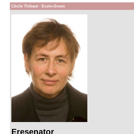
Cécile Thibaut - Ecolo-Groen
Eresenator