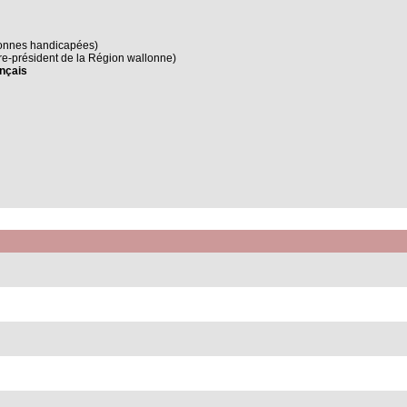
rsonnes handicapées)
re-président de la Région wallonne)
ançais