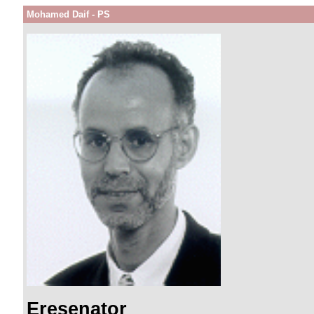
Mohamed Daif - PS
Eresenator