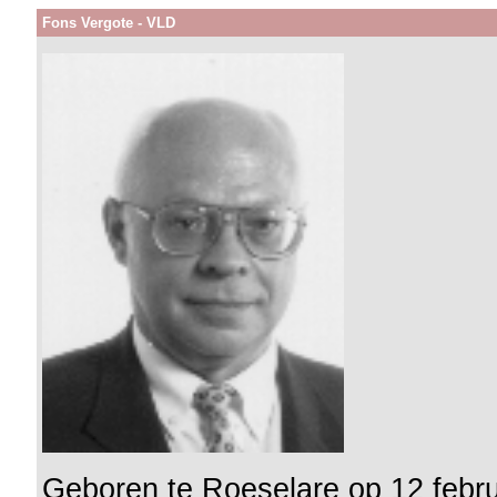
Fons Vergote - VLD
Geboren te Roeselare op 12 febru