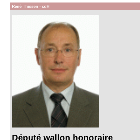
René Thissen - cdH
Député wallon honoraire