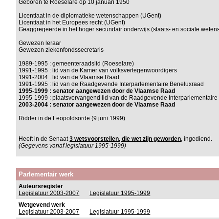
Geboren te Roeselare op 10 januari 1950
Licentiaat in de diplomatieke wetenschappen (UGent)
Licentiaat in het Europees recht (UGent)
Geaggregeerde in het hoger secundair onderwijs (staats- en sociale wete
Gewezen leraar
Gewezen ziekenfondssecretaris
1989-1995 : gemeenteraadslid (Roeselare)
1991-1995 : lid van de Kamer van volksvertegenwoordigers
1991-2004 : lid van de Vlaamse Raad
1991-1995 : lid van de Raadgevende Interparlementaire Beneluxraad
1995-1999 : senator aangewezen door de Vlaamse Raad
1995-1999 : plaatsvervangend lid van de Raadgevende Interparlementair
2003-2004 : senator aangewezen door de Vlaamse Raad
Ridder in de Leopoldsorde (9 juni 1999)
Heeft in de Senaat
3 wetsvoorstellen, die wet zijn geworden
, ingediend.
(Gegevens vanaf legislatuur 1995-1999)
Parlementair werk
Auteursregister
Legislatuur 2003-2007
Legislatuur 1995-1999
Wetgevend werk
Legislatuur 2003-2007
Legislatuur 1995-1999