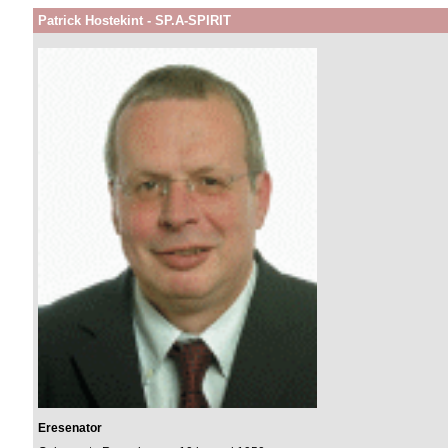
Patrick Hostekint - SP.A-SPIRIT
Eresenator