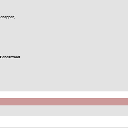
nschappen)
e Beneluxraad