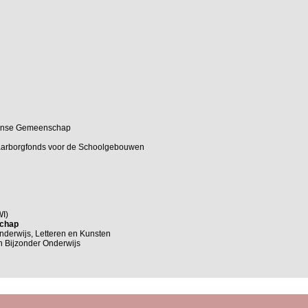
Franse Gemeenschap
Waarborgfonds voor de Schoolgebouwen
I)
schap
derwijs, Letteren en Kunsten
n Bijzonder Onderwijs