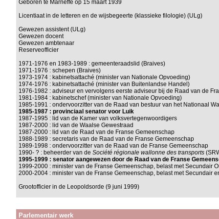
Geboren te Marneffe op 15 maart 1939
Licentiaat in de letteren en de wijsbegeerte (klassieke filologie) (ULg)
Gewezen assistent (ULg)
Gewezen docent
Gewezen ambtenaar
Reserveofficier
1971-1976 en 1983-1989 : gemeenteraadslid (Braives)
1971-1976 : schepen (Braives)
1973-1974 : kabinetsattaché (minister van Nationale Opvoeding)
1974-1976 : kabinetsattaché (minister van Buitenlandse Handel)
1976-1982 : adviseur en vervolgens eerste adviseur bij de Raad van de 
1981-1984 : kabinetschef (minister van Nationale Opvoeding)
1985-1991 : ondervoorzitter van de Raad van bestuur van het Nationaal 
1985-1987 : provinciaal senator voor Luik
1987-1995 : lid van de Kamer van volksvertegenwoordigers
1987-2000 : lid van de Waalse Gewestraad
1987-2000 : lid van de Raad van de Franse Gemeenschap
1988-1989 : secretaris van de Raad van de Franse Gemeenschap
1989-1998 : ondervoorzitter van de Raad van de Franse Gemeenschap
1990- ? : beheerder van de
Société régionale wallonne des transports
(SRW
1995-1999 : senator aangewezen door de Raad van de Franse Gemeen
1999-2000 : minister van de Franse Gemeenschap, belast met Secundair On
2000-2004 : minister van de Franse Gemeenschap, belast met Secundair e
Grootofficier in de Leopoldsorde (9 juni 1999)
Parlementair werk