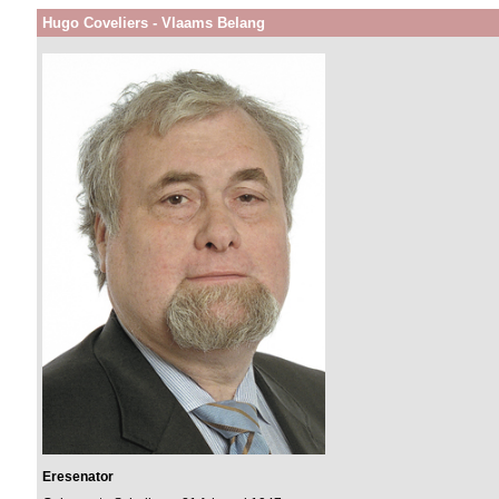
Hugo Coveliers - Vlaams Belang
Eresenator