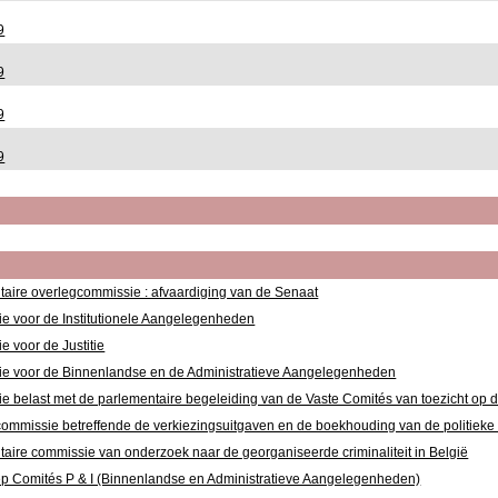
9
9
9
9
aire overlegcommissie : afvaardiging van de Senaat
e voor de Institutionele Aangelegenheden
 voor de Justitie
e voor de Binnenlandse en de Administratieve Aangelegenheden
 belast met de parlementaire begeleiding van de Vaste Comités van toezicht op de 
ommissie betreffende de verkiezingsuitgaven en de boekhouding van de politieke p
aire commissie van onderzoek naar de georganiseerde criminaliteit in België
p Comités P & I (Binnenlandse en Administratieve Aangelegenheden)