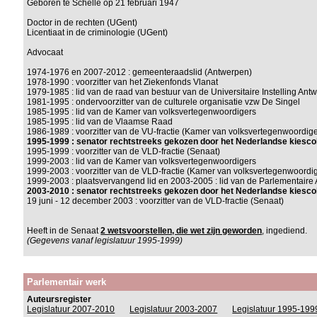
Geboren te Schelle op 21 februari 1947
Doctor in de rechten (UGent)
Licentiaat in de criminologie (UGent)
Advocaat
1974-1976 en 2007-2012 : gemeenteraadslid (Antwerpen)
1978-1990 : voorzitter van het Ziekenfonds Vlanat
1979-1985 : lid van de raad van bestuur van de Universitaire Instelling Ant
1981-1995 : ondervoorzitter van de culturele organisatie vzw De Singel
1985-1995 : lid van de Kamer van volksvertegenwoordigers
1985-1995 : lid van de Vlaamse Raad
1986-1989 : voorzitter van de VU-fractie (Kamer van volksvertegenwoordige
1995-1999 : senator rechtstreeks gekozen door het Nederlandse kiesco
1995-1999 : voorzitter van de VLD-fractie (Senaat)
1999-2003 : lid van de Kamer van volksvertegenwoordigers
1999-2003 : voorzitter van de VLD-fractie (Kamer van volksvertegenwoordi
1999-2003 : plaatsvervangend lid en 2003-2005 : lid van de Parlementaire
2003-2010 : senator rechtstreeks gekozen door het Nederlandse kiesco
19 juni - 12 december 2003 : voorzitter van de VLD-fractie (Senaat)
Heeft in de Senaat
2 wetsvoorstellen, die wet zijn geworden
, ingediend.
(Gegevens vanaf legislatuur 1995-1999)
Parlementair werk
Auteursregister
Legislatuur 2007-2010
Legislatuur 2003-2007
Legislatuur 1995-199