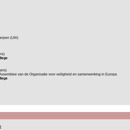
werpen (UIA)
rs)
llege
gers)
 Assemblee van de Organisatie voor veiligheid en samenwerking in Europa
llege
9