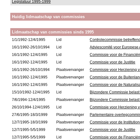
Legislatuur 1995-1999
Huidig lidmaatschap van commissies
Lidmaatschap van commissies sinds 1995
1/1/1992-12/4/1995
Lid
Controlecommissie betreffend
16/1/1992-26/10/1994
Lid
Adviescomité voor Europes
16/1/1992-12/4/1995
Lid
Commissie voor de Financië
16/1/1992-12/4/1995
Lid
Commissie voor de Justitie
16/1/1992-26/10/1994
Plaatsvervanger
Commissie voor Herziening v
16/1/1992-12/4/1995
Plaatsvervanger
Commissie voor de Buitenlan
16/1/1992-12/4/1995
Plaatsvervanger
Commissie voor de Naturalisa
15/10/1992-12/4/1995
Lid
Bijzondere Commissie belast
7/6/1994-12/4/1995
Plaatsvervanger
Bijzondere Commissie belast
26/10/1994-12/4/1995
Lid
Commissie voor Herziening v
27/6/1995-18/3/1999
Plaatsvervanger
Parlementaire overlegcommiss
12/7/1995-18/3/1999
Plaatsvervanger
Commissie voor de Instituti
12/7/1995-5/5/1999
Plaatsvervanger
Commissie voor de Justitie
12/7/1995-5/5/1999
Lid
Commissie voor de Financië