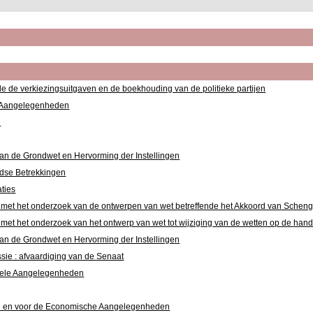
e de verkiezingsuitgaven en de boekhouding van de politieke partijen
e Aangelegenheden
n
an de Grondwet en Hervorming der Instellingen
dse Betrekkingen
ties
 met het onderzoek van de ontwerpen van wet betreffende het Akkoord van Schen
 met het onderzoek van het ontwerp van wet tot wijziging van de wetten op de h
an de Grondwet en Hervorming der Instellingen
ie : afvaardiging van de Senaat
onele Aangelegenheden
n en voor de Economische Aangelegenheden