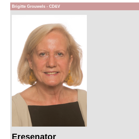
Brigitte Grouwels - CD&V
Eresenator