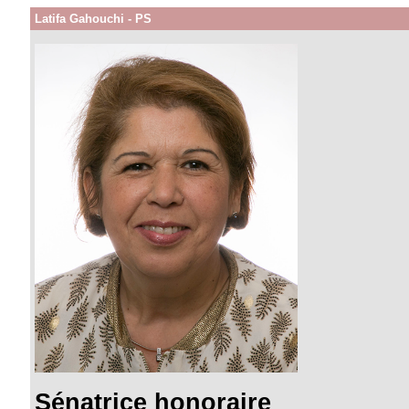
Latifa Gahouchi - PS
Sénatrice honoraire