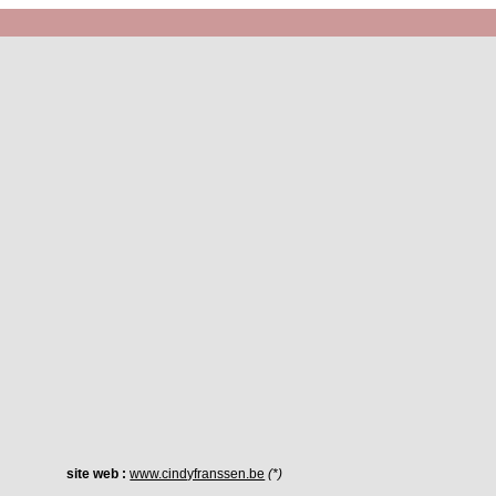
site web :
www.cindyfranssen.be
(*)