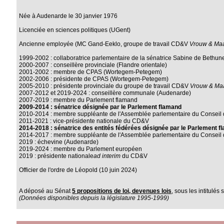
Née à Audenarde le 30 janvier 1976
Licenciée en sciences politiques (UGent)
Ancienne employée (MC Gand-Eeklo, groupe de travail CD&V
Vrouw & Maa
1999-2002 : collaboratrice parlementaire de la sénatrice Sabine de Bethun
2000-2007 : conseillère provinciale (Flandre orientale)
2001-2002 : membre de CPAS (Wortegem-Petegem)
2002-2006 : présidente de CPAS (Wortegem-Petegem)
2005-2010 : présidente provinciale du groupe de travail CD&V
Vrouw & Maa
2007-2012 et 2019-2024 : conseillère communale (Audenarde)
2007-2019 : membre du Parlement flamand
2009-2014 : sénatrice désignée par le Parlement flamand
2010-2014 : membre suppléante de l'Assemblée parlementaire du Conseil de
2011-2021 : vice-présidente nationale du CD&V
2014-2018 : sénatrice des entités fédérées désignée par le Parlement 
2014-2017 : membre suppléante de l'Assemblée parlementaire du Conseil 
2019 : échevine (Audenarde)
2019-2024 : membre du Parlement européen
2019 : présidente nationale
ad interim
du CD&V
Officier de l'ordre de Léopold (10 juin 2024)
A déposé au Sénat
5 propositions de loi, devenues lois
, sous les intitulés 
(Données disponibles depuis la législature 1995-1999)