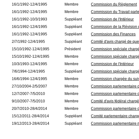
16/1/1992-12/4/1995
Membre
Commission du Règlement
16/1/1992-12/4/1995
Membre
Commission du Travail parl
16/1/1992-10/3/1993
Suppléant
Commission de l'Intérieur
16/1/1992-12/4/1995
Suppléant
Commission de la Révision de
16/1/1992-12/4/1995
Suppléant
Commission des Finances
2/7/1992-12/4/1995
Suppléant
Comité d'avis chargé de qu
15/10/1992-12/4/1995
Président
Commission spéciale chargée
15/10/1992-12/4/1995
Membre
Commission spéciale chargée
10/3/1993-12/4/1995
Membre
Commission de l'Intérieur
7/6/1994-12/4/1995
Suppléant
Commission spéciale chargée
16/6/1994-12/4/1995
Membre
Commission chargée du suiv
27/10/2004-2/5/2007
Membre
Commission parlementaire d
12/7/2007-7/5/2010
Membre
Commission parlementaire d
9/10/2007-7/5/2010
Membre
Comité d'avis fédéral char
20/7/2010-28/4/2014
Membre
Commission parlementaire d
15/12/2011-28/4/2014
Suppléant
Comité parlementaire chargé 
19/12/2013-28/4/2014
Suppléant
Commission parlementaire mi