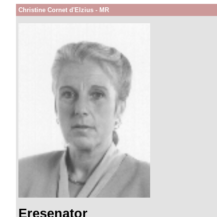
Christine Cornet d'Elzius - MR
Eresenator