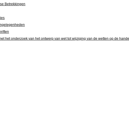
se Betrekkingen
ies
angelegenheden
riften
met het onderzoek van het ontwerp van wet tot wijziging van de wetten op de ha