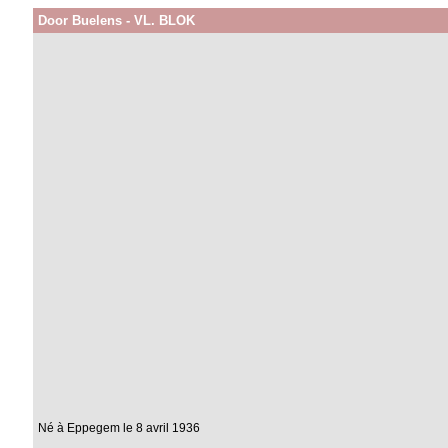
Door Buelens - VL. BLOK
Né à Eppegem le 8 avril 1936