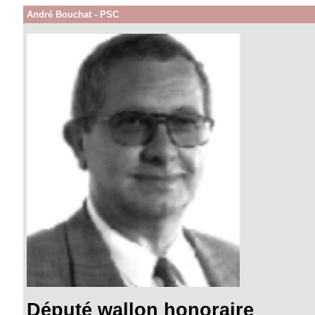
André Bouchat - PSC
Député wallon honoraire