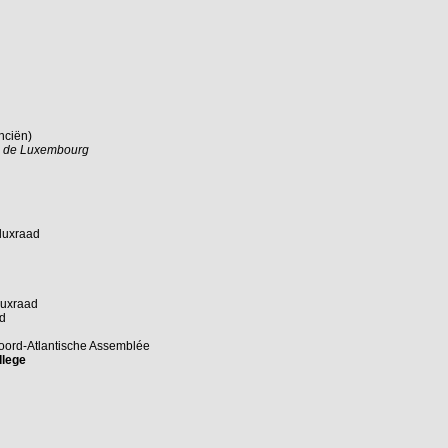
nciën)
me de Luxembourg
luxraad
luxraad
ad
Noord-Atlantische Assemblée
llege