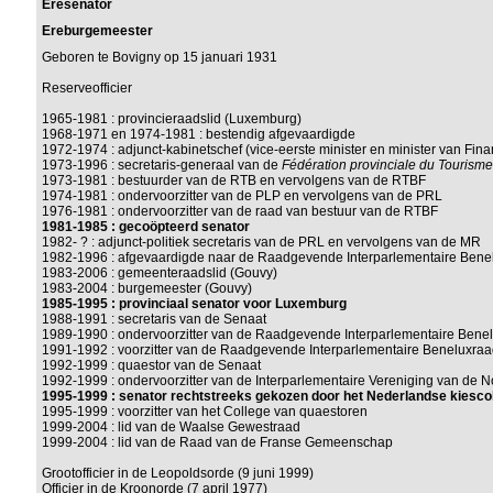
Eresenator
Ereburgemeester
Geboren te Bovigny op 15 januari 1931
Reserveofficier
1965-1981 : provincieraadslid (Luxemburg)
1968-1971 en 1974-1981 : bestendig afgevaardigde
1972-1974 : adjunct-kabinetschef (vice-eerste minister en minister van Fina
1973-1996 : secretaris-generaal van de
Fédération provinciale du Touris
1973-1981 : bestuurder van de RTB en vervolgens van de RTBF
1974-1981 : ondervoorzitter van de PLP en vervolgens van de PRL
1976-1981 : ondervoorzitter van de raad van bestuur van de RTBF
1981-1985 : gecoöpteerd senator
1982- ? : adjunct-politiek secretaris van de PRL en vervolgens van de MR
1982-1996 : afgevaardigde naar de Raadgevende Interparlementaire Bene
1983-2006 : gemeenteraadslid (Gouvy)
1983-2004 : burgemeester (Gouvy)
1985-1995 : provinciaal senator voor Luxemburg
1988-1991 : secretaris van de Senaat
1989-1990 : ondervoorzitter van de Raadgevende Interparlementaire Bene
1991-1992 : voorzitter van de Raadgevende Interparlementaire Beneluxra
1992-1999 : quaestor van de Senaat
1992-1999 : ondervoorzitter van de Interparlementaire Vereniging van de 
1995-1999 : senator rechtstreeks gekozen door het Nederlandse kiesco
1995-1999 : voorzitter van het College van quaestoren
1999-2004 : lid van de Waalse Gewestraad
1999-2004 : lid van de Raad van de Franse Gemeenschap
Grootofficier in de Leopoldsorde (9 juni 1999)
Officier in de Kroonorde (7 april 1977)