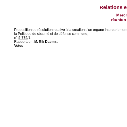
Relations e
Mercr
réunion
Proposition de résolution relative à la création d'un organe interparleme
la Politique de sécurité et de défense commune;
n°
5-775
/1.-
Rapporteur :
M. Rik Daems.
Votes