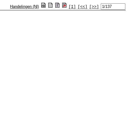
Handelingen (Nl)
[I]
[<<]
[>>]