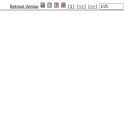
Beknopt Verslag
[I]
[<<]
[>>]