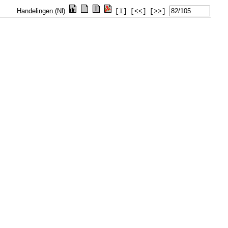
Handelingen (Nl)
[I]
[<<]
[>>]