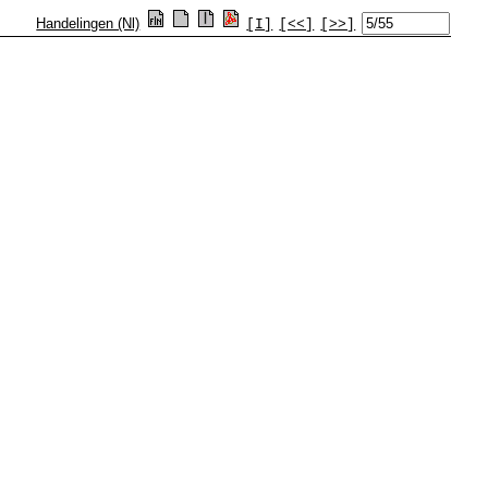
Handelingen (Nl)
[I]
[<<]
[>>]