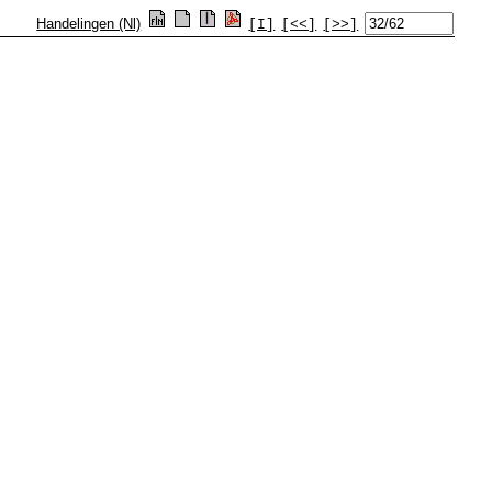
Handelingen (Nl)
[I]
[<<]
[>>]