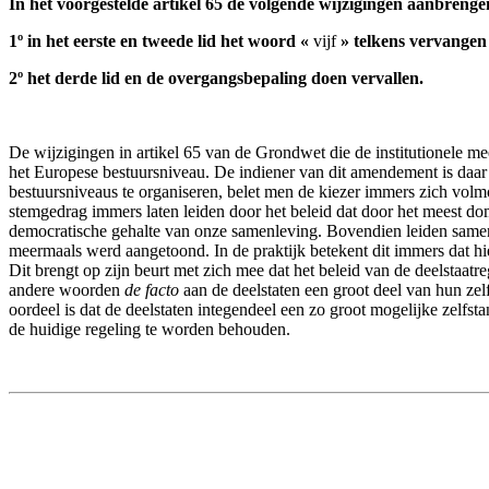
In het voorgestelde artikel 65 de volgende wijzigingen aanbrenge
1º in het eerste en tweede lid het woord «
vijf
» telkens vervangen
2º het derde lid en de overgangsbepaling doen vervallen.
De wijzigingen in artikel 65 van de Grondwet die de institutionele me
het Europese bestuursniveau. De indiener van dit amendement is daar
bestuursniveaus te organiseren, belet men de kiezer immers zich volmon
stemgedrag immers laten leiden door het beleid dat door het meest do
democratische gehalte van onze samenleving. Bovendien leiden samenva
meermaals werd aangetoond. In de praktijk betekent dit immers dat hie
Dit brengt op zijn beurt met zich mee dat het beleid van de deelstaat
andere woorden
de facto
aan de deelstaten een groot deel van hun ze
oordeel is dat de deelstaten integendeel een zo groot mogelijke zelf
de huidige regeling te worden behouden.