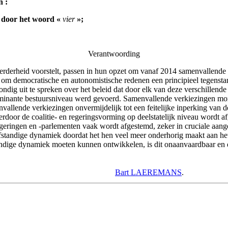
n :
 door het woord «
vier
»;
Verantwoording
erderheid voorstelt, passen in hun opzet om vanaf 2014 samenvallende v
 om democratische en autonomistische redenen een principieel tegensta
dig uit te spreken over het beleid dat door elk van deze verschillende 
minante bestuursniveau werd gevoerd. Samenvallende verkiezingen monde
llende verkiezingen onvermijdelijk tot een feitelijke inperking van de
rdoor de coalitie- en regeringsvorming op deelstatelijk niveau wordt a
regeringen en -parlementen vaak wordt afgestemd, zeker in cruciale aan
lfstandige dynamiek doordat het hen veel meer onderhorig maakt aan het
standige dynamiek moeten kunnen ontwikkelen, is dit onaanvaardbaar en 
Bart LAEREMANS
.